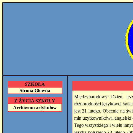
SZKOŁA
Strona Główna
Międzynarodowy Dzień Jęz
Z ŻYCIA SZKOŁY
różnorodności językowej świat
Archiwum artykułów
jest 21 lutego.
Obecnie na świe
mln użytkowników), angielski (
Tego wszystkiego i wielu inny
języka polskiego 23 lutego. Ob