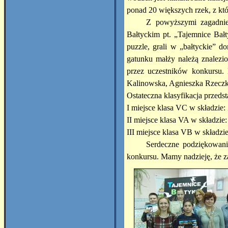
ponad 20 większych rzek, z kt
Z powyższymi zagadnie
Bałtyckim pt. „Tajemnice Bałt
puzzle, grali w „bałtyckie” do
gatunku małży należą znalezio
przez uczestników konkursu.
Kalinowska, Agnieszka Rzecz
Ostateczna klasyfikacja przedst
I miejsce klasa VC w składzie
II miejsce klasa VA w składzi
III miejsce klasa VB w składz
Serdeczne podziękowani
konkursu. Mamy nadzieję, że za