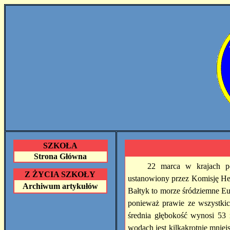
SZKOŁA
Strona Główna
22 marca w krajach p
Z ŻYCIA SZKOŁY
ustanowiony przez Komisję He
Archiwum artykułów
Bałtyk
to morze śródziemne Eu
ponieważ prawie ze wszystkich
średnia głębokość wynosi 53
wodach jest kilkakrotnie mnie