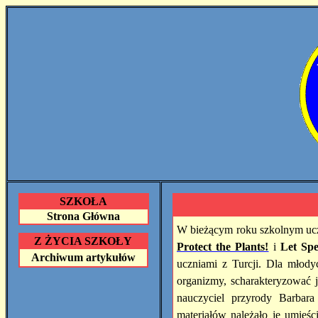
SZKOŁA
Strona Główna
W bieżącym roku szkolnym uczn
Z ŻYCIA SZKOŁY
Protect the Plants!
i
Le
t Spe
Archiwum artykułów
uczniami z Turcji. Dla młod
organizmy, scharakteryzować j
nauczyciel przyrody Barbara
materiałów należało je umieśc