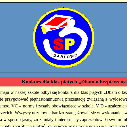
Konkurs dla klas piątych „Dbam o bezpieczeńst
maju w naszej szkole odbył się konkurs dla klas piątych „Dbam o be
nie przygotować piętnastominutową prezentację związaną z wyloso
emoc, VC - normy i zasady obowiązujące w szkole, V D - uzależnien
trzecich. Wszyscy uczniowie bardzo zaangażowali się w wykonanie swo
a w sposób jasny, zrozumiały i interesujący zaprezentowała swoim m
i w jaki sposób ich unikać. Zwycięzcy w nagrodę udali się wraz z 