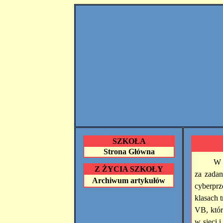
SZKOŁA
Strona Główna
W 
Z ŻYCIA SZKOŁY
za zada
Archiwum artykułów
cyberprz
klasach 
VB, któr
w sieci 