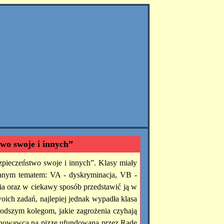
wo swoje i innych”
zpieczeństwo swoje i innych”. Klasy miały
wanym tematem: VA - dyskryminacja, VB -
ia oraz w ciekawy sposób przedstawić ją w
ich zadań, najlepiej jednak wypadła klasa
łodszym kolegom, jakie zagrożenia czyhają
wychowawcą na pizzę ufundowaną przez Radę