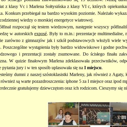
łat z klasy Vc i Marlena Sołtysińska z klasy VI c, których opieku
. Konkurs przebiegał na bardzo wysokim poziomie. Należało wykazać s
ecodziennej wiedzy o morskiej energetyce wiatrowej.
ółfinał rozpoczął się testem wiedzowym, następnie wszyscy półfinal
edzę w autorskich
exposé
. Były to m.in.: prezentacje multimedialne, 
e zarówno z gimnazjów jak i szkół podstawowych włożyli wiele wysi
. Poszczególne wystąpienia były bardzo widowiskowe i godne pochwa
edzowego i prezentacji zostały zsumowane. Do ścisłego finału za
zna. W quizie finałowym Marlena zdeklasowała przeciwników, odp
e pytania jury i w ten sposób uplasowała się na
I miejscu
.
esteśmy dumni z naszej szóstoklasistki Marleny, jak również z Agaty, 
również są warte pozazdroszczenia:
iphone 5 za I miejsce oraz ipod m
erdecznie gratulujemy dziewczętom oraz ich rodzicom. Cieszymy się n