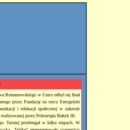
i
a Romanowskiego w Ustce odbył się finał
anego przez Fundację na rzecz Energetyki
ikacji i edukacji społecznej w zakresie
realizowanej przez Polenergia Bałtyk III.
. Turniej przebiegał w kilku etapach. W
owska „Trójkę” reprezentowały uczennice: