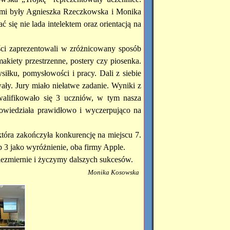
nkami były Agnieszka Rzeczkowska i Monika
ię nie lada intelektem oraz orientacją na
iści zaprezentowali w zróżnicowany sposób
makiety przestrzenne, postery czy piosenka.
łku, pomysłowości i pracy. Dali z siebie
ły. Jury miało niełatwe zadanie. Wyniki z
kwalifikowało się 3 uczniów, w tym nasza
owiedziała prawidłowo i wyczerpująco na
która zakończyła konkurencję na miejscu 7.
p 3 jako wyróżnienie, oba firmy Apple.
iezmiernie i życzymy dalszych sukcesów.
Monika Kosowska