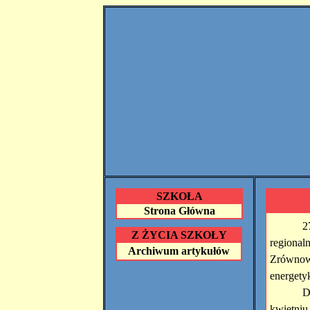
SZKOŁA
Strona Główna
2
Z ŻYCIA SZKOŁY
regional
Archiwum artykułów
Zrównowa
energety
D
kwietniu