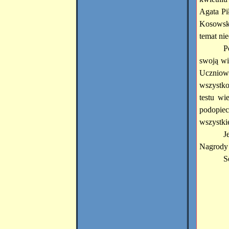
Agata Pi
Kosowska
temat ni
P
swoją wi
Uczniowi
wszystko
testu wi
podopiec
wszystki
J
Nagrody 
S