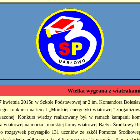
Wielka wygrana z wiatrakam
7 kwietnia 2015r. w Szkole Podstawowej nr 2 im.
Komandora Bolesław
nego konkursu na temat „Morskiej energetyki wiatrowej” zorganizow
żonej. Konkurs wiedzy realizowany był w ramach kampanii komun
ki wiatrowej na morzu i morskiej farmy wiatrowej Bałtyk Środkowy III 
o rozgrywek przystąpiło 131 uczniów ze szkół Pomorza Środkowego
 do ścisłego półfinału zakwalifikowało się 15 uczniów. Naszą darł