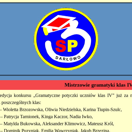
Mistrzowie gramatyki klas I
edycja konkursu „Gramatyczne potyczki uczniów klas IV” już za 
z poszczególnych klas:
– Wioletta Brzozowska, Oliwia Niedzielska, Karina Tiupin-Szulc,
– Patrycja Tarnionek, Kinga Kaczor, Nadia Iwko,
 – Matylda Bukowska, Aleksander Klimowicz, Mateusz Król,
– Dominik Puzyniak, Emilia Wawrzyniak, Jakub Brzezina,