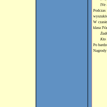
IVe 
Podczas 
wyszukiw
W czasie
klasa IVa
Żadn
Kto 
Po bardz
Nagrody 