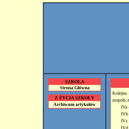
SZKOŁA
Strona Główna
Kolejna 
Z ŻYCIA SZKOŁY
zespoły 
Archiwum artykułów
IVa 
IVb 
IVc
IVd 