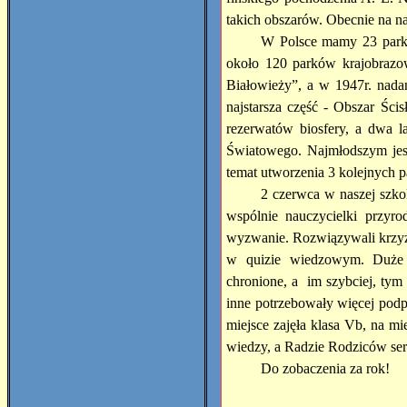
takich obszarów. Obecnie na n
W Polsce mamy 23 parki
około 120 parków krajobraz
Białowieży”, a w 1947r. na
najstarsza część - Obszar Ś
rezerwatów biosfery, a dwa l
Światowego. Najmłodszym jes
temat utworzenia 3 kolejnych p
2 czerwca w naszej szk
wspólnie nauczycielki przyro
wyzwanie. Rozwiązywali krzyżów
w quizie wiedzowym. Duże e
chronione, a im szybciej, ty
inne potrzebowały więcej pod
miejsce zajęła klasa Vb, na m
wiedzy, a Radzie Rodziców se
Do zobaczenia za rok!