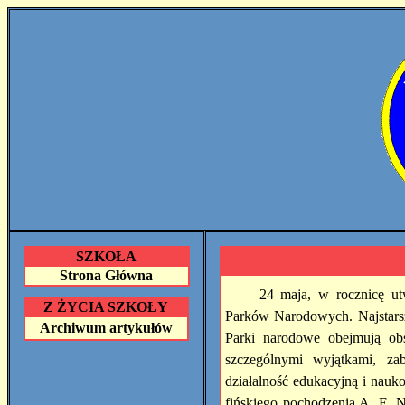
SZKOŁA
Strona Główna
24 maja, w
rocznicę ut
Z ŻYCIA SZKOŁY
Parków Narodowych. Najstars
Archiwum artykułów
Parki narodowe obejmują obs
szczególnymi wyjątkami, zab
działalność edukacyjną i nau
fińskiego pochodzenia A. E. N