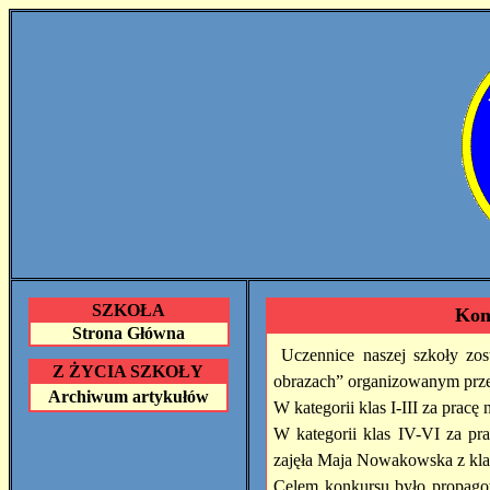
SZKOŁA
Kon
Strona Główna
Uczennice naszej szkoły zo
Z ŻYCIA SZKOŁY
obrazach” organizowanym prze
Archiwum artykułów
W kategorii klas I-III za pracę
W kategorii klas IV-VI za pra
zajęła Maja Nowakowska z kla
Celem konkursu było
propago