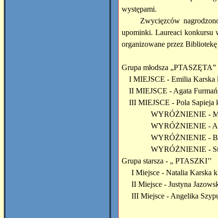
występami.
Zwycięzców nagrodzono
upominki. Laureaci konkursu 
organizowane przez Bibliotekę
Grupa młodsza „PTASZĘTA”
I MIEJSCE - Emilia Karska kl
II MIEJSCE - Agata Furmańs
III MIEJSCE - Pola Sapieja kl
WYRÓŻNIENIE - Mari
WYRÓŻNIENIE - Alek
WYRÓŻNIENIE - Brun
WYRÓŻNIENIE - Stan
Grupa starsza - „ PTASZKI’’
I Miejsce - Natalia Karska k
II Miejsce - Justyna Jazowsk
III Miejsce - Angelika Szypu