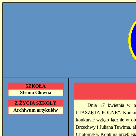
SZKOŁA
Strona Główna
Z ŻYCIA SZKOŁY
Dnia 17 kwietnia w n
Archiwum artykułów
PTASZĘTA POLNE”. Konkurs od
konkursie wzięło łącznie w ob
Brzechwy i Juliana Tuwima, ale
Chotomska. Konkurs przebiegał