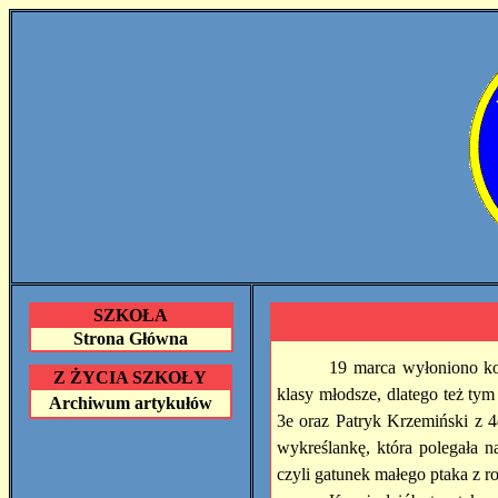
SZKOŁA
Strona Główna
19 marca wyłoniono k
Z ŻYCIA SZKOŁY
klasy młodsze, dlatego też t
Archiwum artykułów
3e oraz Patryk Krzemiński z 4
wykreślankę, która polegała 
czyli gatunek małego ptaka z r