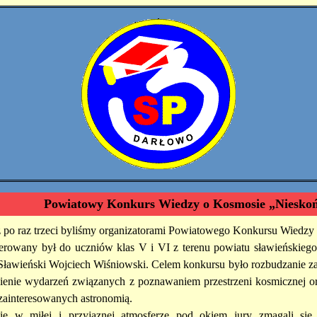
Powiatowy Konkurs Wiedzy o Kosmosie „Niesko
ż po raz trzeci byliśmy organizatorami Powiatowego Konkursu Wiedz
ierowany był do uczniów klas V i VI z terenu powiatu sławieńskieg
 Sławieński Wojciech Wiśniowski. Celem konkursu było rozbudzanie za
ienie wydarzeń związanych z poznawaniem przestrzeni kosmicznej or
zainteresowanych astronomią.
ie w miłej i przyjaznej atmosferze pod okiem jury zmagali si