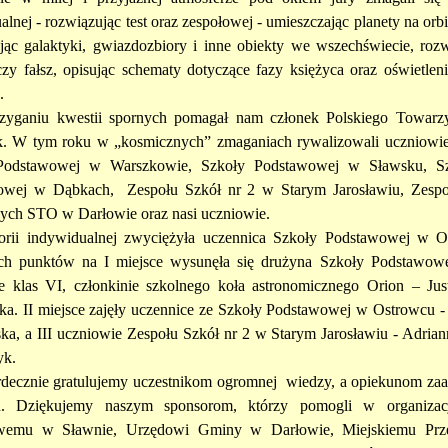
lnej - rozwiązując test oraz zespołowej - umieszczając planety na orbi
jąc galaktyki, gwiazdozbiory i inne obiekty we wszechświecie, roz
zy fałsz, opisując schematy dotyczące fazy księżyca oraz oświetle
.
zyganiu kwestii spornych pomagał nam członek Polskiego Towarz
. W tym roku w „kosmicznych” zmaganiach rywalizowali uczniowie
Podstawowej w Warszkowie, Szkoły Podstawowej w Sławsku, S
owej w Dąbkach, Zespołu Szkół nr 2 w Starym Jarosławiu, Zespo
ych STO w Darłowie oraz nasi uczniowie.
orii indywidualnej zwyciężyła uczennica Szkoły Podstawowej w 
ch punktów na I miejsce wysunęła się drużyna Szkoły Podstawowe
e klas VI, członkinie szkolnego koła astronomicznego Orion – Ju
ska. II miejsce zajęły uczennice ze Szkoły Podstawowej w Ostrowcu -
ka, a III uczniowie Zespołu Szkół nr 2 w Starym Jarosławiu - Adria
yk.
rdecznie gratulujemy uczestnikom ogromnej wiedzy, a opiekunom z
u. Dziękujemy naszym sponsorom, którzy pomogli w organizacj
wemu w Sławnie, Urzędowi Gminy w Darłowie, Miejskiemu Prze