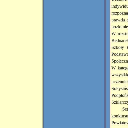
indywidua
rozpozna
prawda c
poziomie
W rozstr
Bednarek
Szkoły 
Podstaw
Społeczn
W kateg
wszystki
uczennic
Sołtysiń
Podpłońs
Szklarcz
Se
konkurs
Powiato