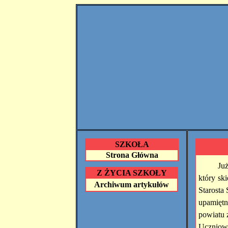
SZKOŁA
Strona Główna
Ju
Z ŻYCIA SZKOŁY
który sk
Archiwum artykułów
Starosta
upamiętn
powiatu 
Uczniow