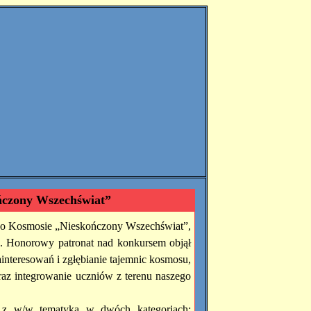
ńczony Wszechświat”
y o Kosmosie „Nieskończony Wszechświat”,
o. Honorowy patronat nad konkursem objął
interesowań i zgłębianie tajemnic kosmosu,
az integrowanie uczniów z terenu naszego
ę z w/w tematyką w dwóch kategoriach: