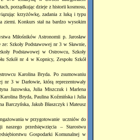
tach, porządkując dzieje z historii kosmosu,
wiązując krzyżówkę, zadania z luką i typu
nia ziemi. Konkurs stał na bardzo wysokim
ystwa Miłośników Astronomii p. Jarosław
 ze: Szkoły Podstawowej nr 3 w Sławnie,
zkoły Podstawowej w Ostrowcu, Szkoły
łu Szkół nr 4 w Kopnicy, Zespołu Szkół
Ostrowcu Karolina Bryda. Po zsumowaniu
j nr 3 w Darłowie, którą reprezentowały
styna Jazowska, Julia Miszczuk i Marlena
 Karolina Bryda, Paulina Koźmińska i Julia
nna Barczyńska, Jakub Błaszczyk i Mateusz
aangażowania w przygotowanie uczniów do
i naszego przedsięwzięcia – Starostwu
dsiębiorstwu Gospodarki Komunalnej w