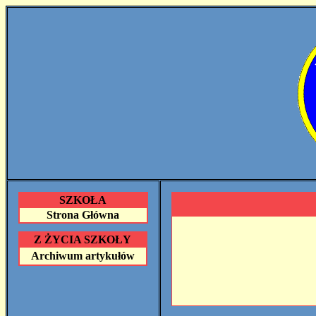
SZKOŁA
Strona Główna
Z ŻYCIA SZKOŁY
Archiwum artykułów