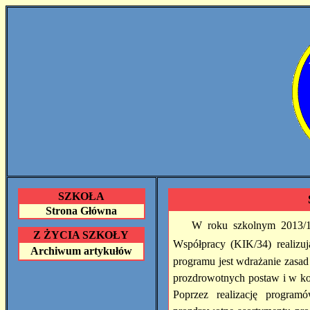
SZKOŁA
Strona Główna
W roku szkolnym 2013/14
Z ŻYCIA SZKOŁY
Współpracy (KIK/34)
realizu
Archiwum artykułów
programu jest wdrażanie zasad
prozdrowotnych postaw i w ko
Poprzez realizację program