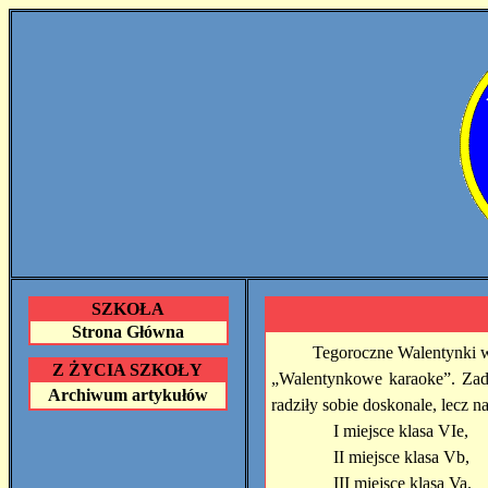
SZKOŁA
Strona Główna
Tegoroczne Walentynki w 
Z ŻYCIA SZKOŁY
„Walentynkowe karaoke”. Zad
Archiwum artykułów
radziły sobie doskonale, lecz na
I miejsce klasa VIe,
II miejsce klasa Vb,
III miejsce klasa Va.