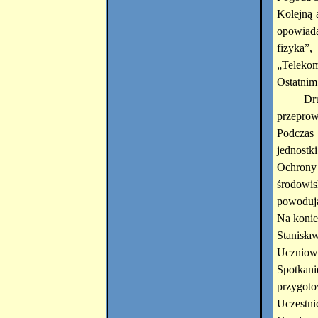
Kolejną 
opowiada
fizyka”
„Telekom
Ostatnim
Dr
przeprow
Podczas 
jednostk
Ochrony
środowis
powodują
Na konie
Stanisła
Uczniowie
Spotkan
przygoto
Uczestn