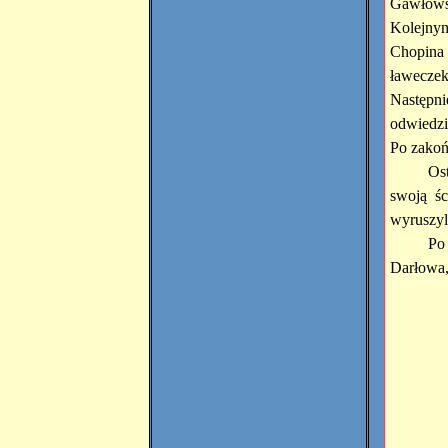
Gawłowsk
Kolejny
Chopina
ławeczek
Następni
odwiedzi
Po zakoń
Os
swoją śc
wyruszyl
Po
Darłowa,