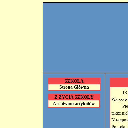
SZKOŁA
Strona Główna
13 
Z ŻYCIA SZKOŁY
Warszaw
Archiwum artykułów
Pie
także nie
Następni
Pogoda b