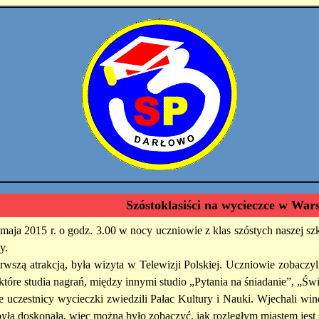
Szóstoklasiści na wycieczce w War
maja 2015 r. o godz. 3.00 w nocy uczniowie z klas szóstych naszej s
y.
rwszą atrakcją, była wizyta w Telewizji Polskiej. Uczniowie zobaczyl
które studia nagrań, między innymi studio „Pytania na śniadanie”, „Świa
e uczestnicy wycieczki zwiedzili Pałac Kultury i Nauki. Wjechali wind
yła doskonała, więc można było zobaczyć, jak rozległym miastem jest s