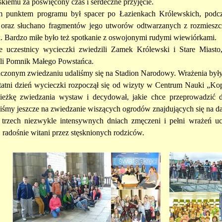
iemu za poświęcony czas i serdeczne przyjęcie.
m punktem programu był spacer po Łazienkach Królewskich, podc
 oraz słuchano fragmentów jego utworów odtwarzanych z rozmiesz
. Bardzo miłe było też spotkanie z oswojonymi rudymi wiewiórkami.
e uczestnicy wycieczki zwiedzili Zamek Królewski i Stare Miast
li Pomnik Małego Powstańca.
czonym zwiedzaniu udaliśmy się na Stadion Narodowy. Wrażenia były
tatni dzień wycieczki rozpoczął się od wizyty w Centrum Nauki „Kop
ieżkę zwiedzania wystaw i decydował, jakie chce przeprowadzić d
iśmy jeszcze na zwiedzanie wiszących ogrodów znajdujących się na 
 trzech niezwykle intensywnych dniach zmęczeni i pełni wrażeń ucz
 radośnie witani przez stęsknionych rodziców.