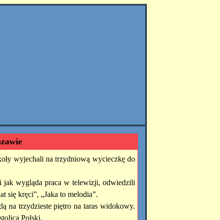
szawie
zkoły wyjechali na trzydniową wycieczkę do
i jak wygląda praca w telewizji, odwiedzili
t się kręci”, „Jaka to melodia”.
ą na trzydzieste piętro na taras widokowy.
tolica Polski.