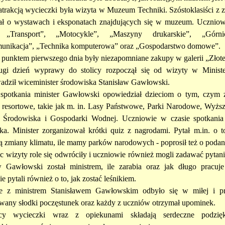
atrakcją wycieczki była wizyta w Muzeum Techniki. Szóstoklasiści z 
ł o wystawach i eksponatach znajdujących się w muzeum. Uczniowi
, „Transport”, „Motocykle”, „Maszyny drukarskie”, „Górnic
unikacja”, „Technika komputerowa” oraz „Gospodarstwo domowe”.
 punktem pierwszego dnia były niezapomniane zakupy w galerii „Złote
ugi dzień wyprawy do stolicy rozpoczął się od wizyty w Ministe
adził wiceminister środowiska Stanisław Gawłowski.
spotkania minister Gawłowski opowiedział dzieciom o tym, czym z
i resortowe, takie jak m. in. Lasy Państwowe, Parki Narodowe, Wy
 Środowiska i Gospodarki Wodnej. Uczniowie w czasie spotkania
ka. Minister zorganizował krótki quiz z nagrodami. Pytał m.in. o to
 zmiany klimatu, ile mamy parków narodowych - poprosił też o podani
c wizyty role się odwróciły i uczniowie również mogli zadawać pytania
w Gawłowski został ministrem, ile zarabia oraz jak długo pracuj
 pytali również o to, jak zostać leśnikiem.
ie z ministrem Stanisławem Gawłowskim odbyło się w miłej i prz
wany słodki poczęstunek oraz każdy z uczniów otrzymał upominek.
icy wycieczki wraz z opiekunami składają serdeczne podzię