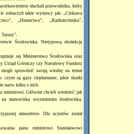
zaciekawieniem słuchali przewodnika, który
e zobaczyli takie wystawy jak: „Ciekawa
two”, „Hutnictwo”, „Radiotechnika”,
 Tarasy”.
rstwie Środowiska. Nietypową ekolekcję
ajmuje się Ministerstwo Środowiska oraz
ższy Urząd Górniczy czy Narodowy Fundusz
 mogli sprawdzić swoją wiedzę na temat
: czym są gazy cieplarniane, jakie skutki
e nazw kilku z nich.
 ministrowi. Głównie chcieli wiedzieć: jak
e na stanowisku wiceministra środowiska.
yjaznej atmosferze. Dla uczniów został
kowania panu ministrowi Stanisławowi