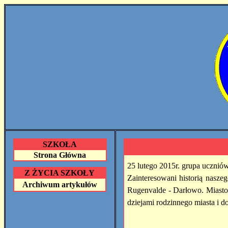
SZKOŁA
Strona Główna
25 lutego 2015r. grupa ucznió
Z ŻYCIA SZKOŁY
Zainteresowani historią nasz
Archiwum artykułów
Rugenvalde - Darłowo. Miasto 
dziejami rodzinnego miasta i do