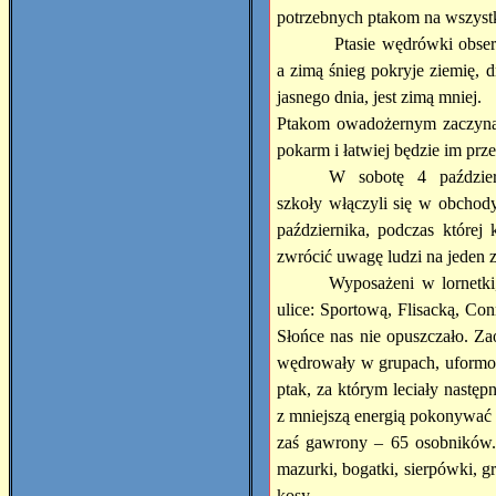
potrzebnych ptakom na wszystk
Ptasie wędrówki obserw
a zimą śnieg pokryje ziemię, 
jasnego dnia, jest zimą mniej.
Ptakom owadożernym zaczyna 
pokarm i łatwiej będzie im prz
W sobotę 4 paździer
szkoły włączyli się w obchod
października, podczas której
zwrócić uwagę ludzi na jeden 
Wyposażeni w lornetki
ulice: Sportową, Flisacką, C
Słońce nas nie opuszczało. Za
wędrowały w grupach, uform
ptak, za którym leciały nastę
z mniejszą energią pokonywać 
zaś gawrony – 65 osobników. S
mazurki, bogatki, sierpówki, 
kosy.