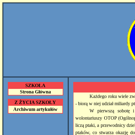
SZKOŁA
Strona Główna
Każdego roku wiele zwi
Z ŻYCIA SZKOŁY
- biorą w niej udział miliardy 
Archiwum artykułów
W pierwszą sobotę i 
wolontariuszy OTOP (Ogólnop
liczą ptaki, a przewodnicy dzi
ptaków, co stwarza okazję do