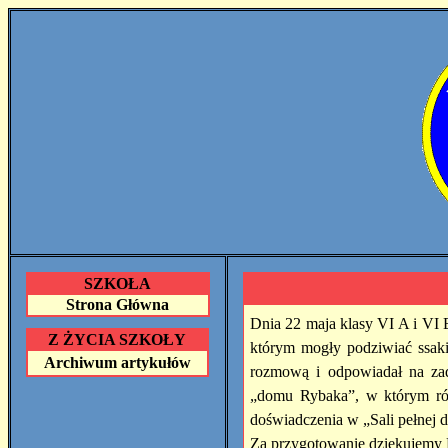
SZKOŁA
Strona Główna
Dnia 22 maja klasy VI A i VI
Z ŻYCIA SZKOŁY
którym mogły podziwiać ssaki
Archiwum artykułów
rozmową i odpowiadał na za
„domu Rybaka
”
, w którym ró
doświadczenia w „Sali pełnej 
Za przygotowanie dziękujemy P