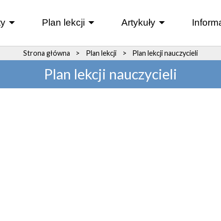
y
Plan lekcji
Artykuły
Inform
+
+
+
Strona główna
>
Plan lekcji
>
Plan lekcji nauczycieli
Plan lekcji nauczycieli