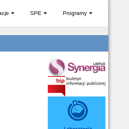
acje
SPE
Programy
+
+
+