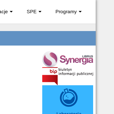
acje
SPE
Programy
+
+
+