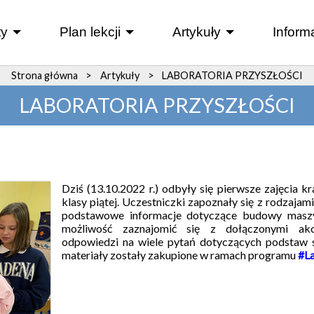
y
Plan lekcji
Artykuły
Inform
+
+
+
Strona główna
>
Artykuły
>
LABORATORIA PRZYSZŁOŚCI
LABORATORIA PRZYSZŁOŚCI
Dziś (13.10.2022 r.) odbyły się pierwsze zajęcia k
klasy piątej. Uczestniczki zapoznały się z rodzajam
podstawowe informacje dotyczące budowy maszy
możliwość zaznajomić się z dołączonymi akc
odpowiedzi na wiele pytań dotyczących podstaw 
materiały zostały zakupione w ramach programu
#La