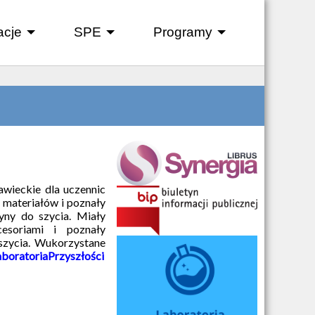
acje
SPE
Programy
+
+
+
rawieckie dla uczennic
i materiałów i poznały
ny do szycia. Miały
esoriami i poznały
szycia. Wukorzystane
boratoriaPrzyszłości