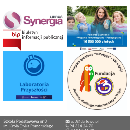
Szkoła Podstawowa nr 3
sp3@darlowo.pl
im. Króla Eryka Pomorskiego
94 314 24 70