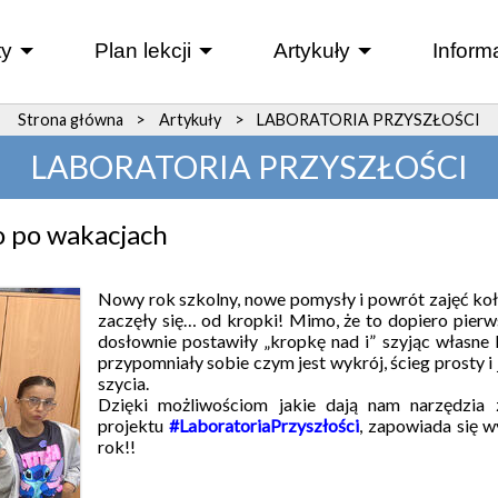
y
Plan lekcji
Artykuły
Inform
+
+
+
Strona główna
>
Artykuły
>
LABORATORIA PRZYSZŁOŚCI
LABORATORIA PRZYSZŁOŚCI
o po wakacjach
Nowy rok szkolny, nowe pomysły i powrót zajęć koł
zaczęły się… od kropki! Mimo, że to dopiero pierws
dosłownie postawiły „kropkę nad i” szyjąc własne
przypomniały sobie czym jest wykrój, ścieg prosty i
szycia.
Dzięki możliwościom jakie dają nam narzędzia
projektu
#LaboratoriaPrzyszłości
, zapowiada się w
rok!!