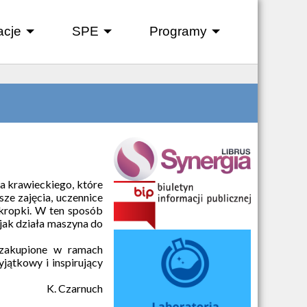
acje
SPE
Programy
+
+
+
a krawieckiego, które
ze zajęcia, uczennice
 kropki. W ten sposób
 jak działa maszyna do
 zakupione w ramach
yjątkowy i inspirujący
K. Czarnuch