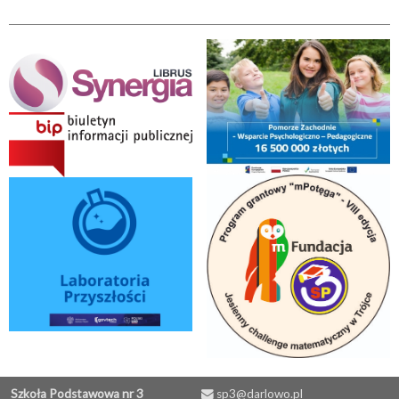
Szkoła Podstawowa nr 3
sp3@darlowo.pl