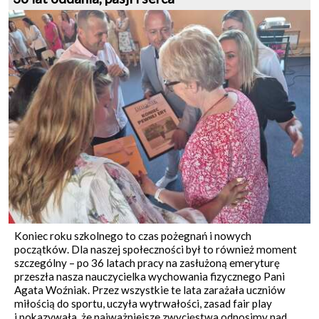
Koniec roku szkolnego to czas pożegnań i nowych
początków. Dla naszej społeczności był to również moment
szczególny – po 36 latach pracy na zasłużoną emeryturę
przeszła nasza nauczycielka wychowania fizycznego Pani
Agata Woźniak. Przez wszystkie te lata zarażała uczniów
miłością do sportu, uczyła wytrwałości, zasad fair play
i pokazywała, że najważniejsze zwycięstwa odnosimy nad