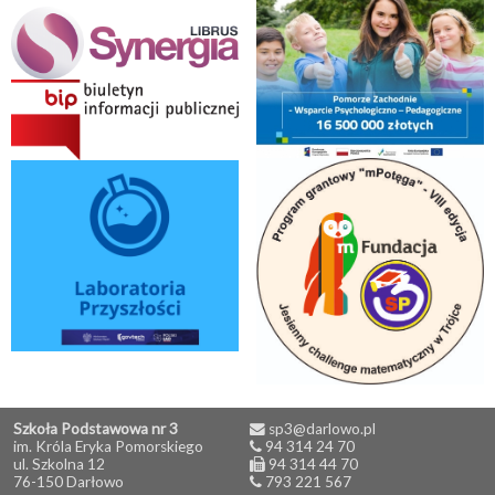
Szkoła Podstawowa nr 3
sp3@darlowo.pl
im. Króla Eryka Pomorskiego
94 314 24 70
ul. Szkolna 12
94 314 44 70
76-150 Darłowo
793 221 567