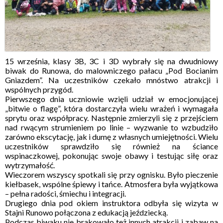
15 września, klasy 3B, 3C i 3D wybrały się na dwudniowy
biwak do Runowa, do malowniczego pałacu „Pod Bocianim
Gniazdem”. Na uczestników czekało mnóstwo atrakcji i
wspólnych przygód.
Pierwszego dnia uczniowie wzięli udział w emocjonującej
„bitwie o flagę”, która dostarczyła wielu wrażeń i wymagała
sprytu oraz współpracy. Następnie zmierzyli się z przejściem
nad rwącym strumieniem po linie – wyzwanie to wzbudziło
zarówno ekscytację, jak i dumę z własnych umiejętności. Wielu
uczestników sprawdziło się również na ściance
wspinaczkowej, pokonując swoje obawy i testując siłę oraz
wytrzymałość.
Wieczorem wszyscy spotkali się przy ognisku. Było pieczenie
kiełbasek, wspólne śpiewy i tańce. Atmosfera była wyjątkowa
– pełna radości, śmiechu i integracji.
Drugiego dnia pod okiem instruktora odbyła się wizyta w
Stajni Runowo połączona z edukacją jeździecką.
Podczas biwaku nie brakowało też innych atrakcji i zabaw na