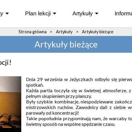
y
Plan lekcji
Artykuły
Inform
+
+
+
Strona główna
>
Artykuły
>
Artykuły bieżące
Artykuły bieżące
cji!
Dnia 29 września w Jeżyczkach odbyło się pierws
spotkań.
Każda partia toczyła się w świetnej atmosferze, z
pełnym skupieniem przy planszy.
Były szybkie kombinacje, niespodziewane zakończe
mistrzowskich ruchów. Zawodnicy dali z siebie ws
parowały od koncentracji!
Takie popołudnia przypominają nam, że warcaby to n
świetny sposób na wspólne spędzanie czasu.