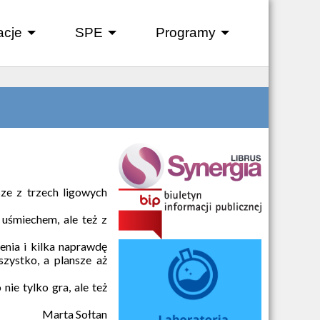
acje
SPE
Programy
+
+
+
ze z trzech ligowych
 uśmiechem, ale też z
nia i kilka naprawdę
zystko, a plansze aż
ie tylko gra, ale też
Marta Sołtan