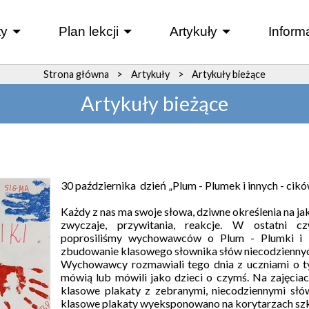
y
Plan lekcji
Artykuły
Inform
+
+
+
Strona główna
>
Artykuły
>
Artykuły bieżące
Artykuły bieżące
30 października dzień „Plum - Plumek i innych - cik
Każdy z nas ma swoje słowa, dziwne określenia na jak
zwyczaje, przywitania, reakcje. W ostatni cz
poprosiliśmy wychowawców o
Plum - Plumki i 
zbudowanie klasowego słownika słów niecodziennyc
Wychowawcy rozmawiali tego dnia z uczniami o t
mówią lub mówili jako dzieci o czymś. Na zajęciac
klasowe plakaty z zebranymi, niecodziennymi sł
klasowe plakaty wyeksponowano na korytarzach sz