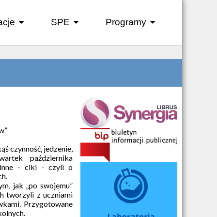
acje
SPE
Programy
+
+
+
ów”
ąś czynność, jedzenie,
wartek października
inne - ciki
- czyli o
h.
ym, jak „po swojemu”
h tworzyli z uczniami
ówkami. Przygotowane
kolnych.