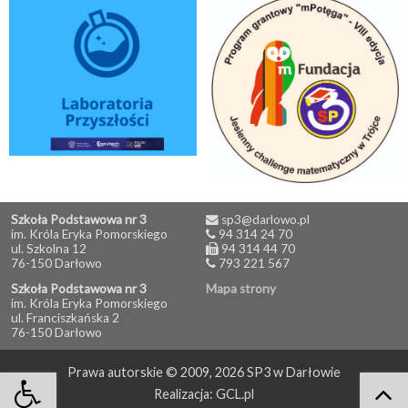
Szkoła Podstawowa nr 3
sp3@darlowo.pl
im. Króla Eryka Pomorskiego
94 314 24 70
ul. Szkolna 12
94 314 44 70
76-150 Darłowo
793 221 567
Szkoła Podstawowa nr 3
Mapa strony
im. Króla Eryka Pomorskiego
ul. Franciszkańska 2
76-150 Darłowo
Prawa autorskie © 2009, 2026 SP3 w Darłowie


Realizacja:
GCL.pl