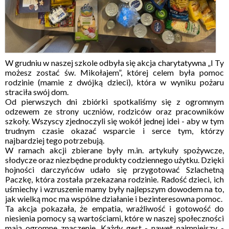
W grudniu w naszej szkole odbyła się akcja charytatywna „I Ty
możesz zostać św. Mikołajem”, której celem była pomoc
rodzinie (mamie z dwójką dzieci), która w wyniku pożaru
straciła swój dom.
Od pierwszych dni zbiórki spotkaliśmy się z ogromnym
odzewem ze strony uczniów, rodziców oraz pracowników
szkoły. Wszyscy zjednoczyli się wokół jednej idei - aby w tym
trudnym czasie okazać wsparcie i serce tym, którzy
najbardziej tego potrzebują.
W ramach akcji zbierane były m.in. artykuły spożywcze,
słodycze oraz niezbędne produkty codziennego użytku. Dzięki
hojności darczyńców udało się przygotować Szlachetną
Paczkę, która została przekazana rodzinie. Radość dzieci, ich
uśmiechy i wzruszenie mamy były najlepszym dowodem na to,
jak wielką moc ma wspólne działanie i bezinteresowna pomoc.
Ta akcja pokazała, że empatia, wrażliwość i gotowość do
niesienia pomocy są wartościami, które w naszej społeczności
mają ogromne znaczenie. Każdy gest - nawet najmniejszy -