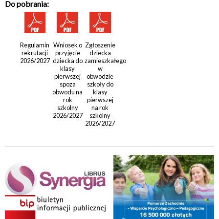
Do pobrania:
Regulamin
Wniosek o
Zgłoszenie
rekrutacji
przyjęcie
dziecka
2026/2027
dziecka do
zamieszkałego
klasy
w
pierwszej
obwodzie
spoza
szkoły do
obwodu na
klasy
rok
pierwszej
szkolny
na rok
2026/2027
szkolny
2026/2027