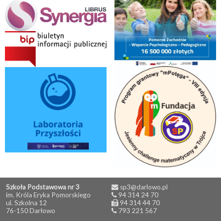
Szkoła Podstawowa nr 3
sp3@darlowo.pl
im. Króla Eryka Pomorskiego
94 314 24 70
ul. Szkolna 12
94 314 44 70
76-150 Darłowo
793 221 567