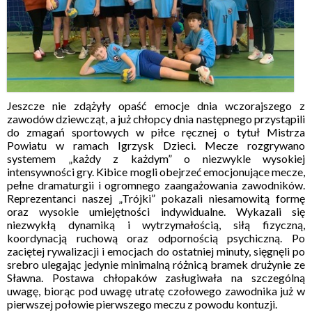
Jeszcze nie zdążyły opaść emocje dnia wczorajszego z
zawodów dziewcząt, a już chłopcy dnia następnego przystąpili
do zmagań sportowych w piłce ręcznej o tytuł Mistrza
Powiatu w ramach Igrzysk Dzieci. Mecze rozgrywano
systemem „każdy z każdym” o niezwykle wysokiej
intensywności gry. Kibice mogli obejrzeć emocjonujące mecze,
pełne dramaturgii i ogromnego zaangażowania zawodników.
Reprezentanci naszej „Trójki” pokazali niesamowitą formę
oraz wysokie umiejętności indywidualne. Wykazali się
niezwykłą dynamiką i wytrzymałością, siłą fizyczną,
koordynacją ruchową oraz odpornością psychiczną. Po
zaciętej rywalizacji i emocjach do ostatniej minuty, sięgnęli po
srebro ulegając jedynie minimalną różnicą bramek drużynie ze
Sławna. Postawa chłopaków zasługiwała na szczególną
uwagę, biorąc pod uwagę utratę czołowego zawodnika już w
pierwszej połowie pierwszego meczu z powodu kontuzji.