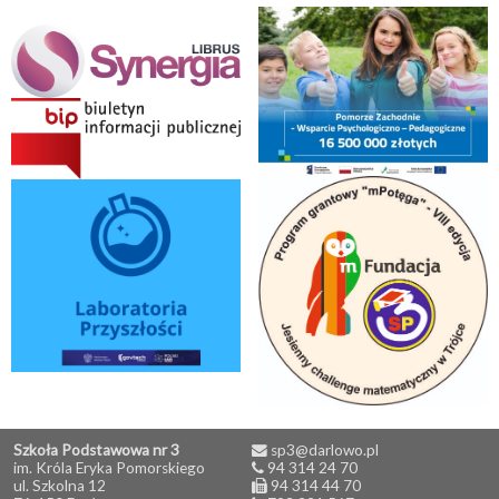
Szkoła Podstawowa nr 3
sp3@darlowo.pl
im. Króla Eryka Pomorskiego
94 314 24 70
ul. Szkolna 12
94 314 44 70