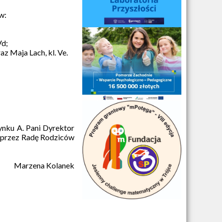
w:
Vd;
z Maja Lach, kl. Ve.
ynku A. Pani Dyrektor
 przez Radę Rodziców
Marzena Kolanek