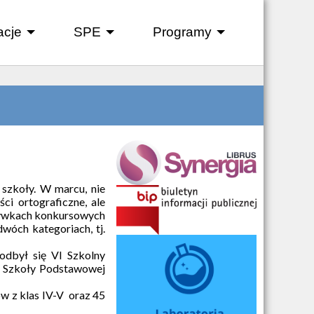
acje
SPE
Programy
+
+
+
j szkoły. W marcu, nie
ści ortograficzne, ale
grywkach konkursowych
dwóch kategoriach, tj.
odbył się VI Szkolny
ii Szkoły Podstawowej
ów z klas IV-V oraz 45