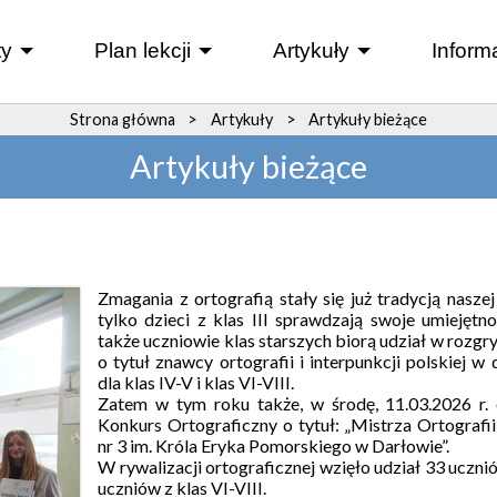
y
Plan lekcji
Artykuły
Inform
+
+
+
Strona główna
>
Artykuły
>
Artykuły bieżące
Artykuły bieżące
Zmagania z ortografią stały się już tradycją nasze
tylko dzieci z klas III sprawdzają swoje umiejętno
także uczniowie klas starszych biorą udział w roz
o tytuł znawcy ortografii i interpunkcji polskiej w 
dla klas IV-V i klas VI-VIII.
Zatem w tym roku także, w środę, 11.03.2026 r. 
Konkurs Ortograficzny o tytuł: „Mistrza Ortograf
nr 3 im. Króla Eryka Pomorskiego w Darłowie”.
W rywalizacji ortograficznej wzięło udział 33 uczni
uczniów z klas VI-VIII.