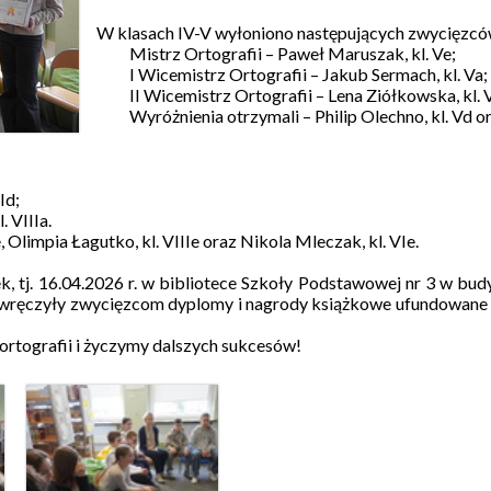
W klasach IV-V wyłoniono następujących zwycięzcó
Mistrz Ortografii – Paweł Maruszak, kl. Ve
;
I Wicemistrz Ortografii – Jakub Sermach, kl. Va;
II Wicemistrz Ortografii – Lena Ziółkowska, kl. 
Wyróżnienia otrzymali – Philip Olechno, kl. Vd ora
Id;
 VIIIa.
limpia Łagutko, kl. VIIIe oraz Nikola Mleczak, kl. VIe.
, tj. 16.04.2026 r. w bibliotece Szkoły Podstawowej nr 3 w bud
 wręczyły zwycięzcom dyplomy i nagrody książkowe ufundowane
ortografii i życzymy dalszych sukcesów!