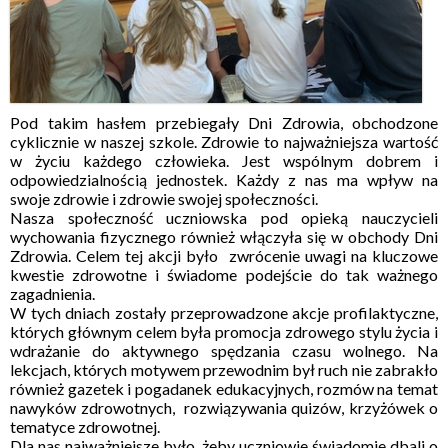
Pod takim hasłem przebiegały Dni Zdrowia, obchodzone
cyklicznie w naszej szkole. Zdrowie to najważniejsza wartość
w życiu każdego człowieka. Jest wspólnym dobrem i
odpowiedzialnością jednostek. Każdy z nas ma wpływ na
swoje zdrowie i zdrowie swojej społeczności.
Nasza społeczność uczniowska pod opieką nauczycieli
wychowania fizycznego również włączyła się w obchody Dni
Zdrowia. Celem tej akcji było zwrócenie uwagi na kluczowe
kwestie zdrowotne i świadome podejście do tak ważnego
zagadnienia.
W tych dniach zostały przeprowadzone akcje profilaktyczne,
których głównym celem była promocja zdrowego stylu życia i
wdrażanie do aktywnego spędzania czasu wolnego. Na
lekcjach, których motywem przewodnim był ruch nie zabrakło
również gazetek i pogadanek edukacyjnych, rozmów na temat
nawyków zdrowotnych, rozwiązywania quizów, krzyżówek o
tematyce zdrowotnej.
Dla nas najważniejsze było, żeby uczniowie świadomie dbali o