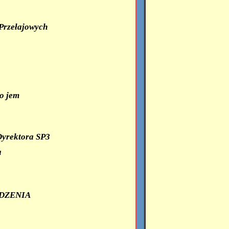
Przełajowych
o jem
Dyrektora SP3
a
ODZENIA