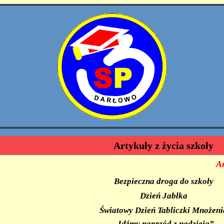
Artykuły z życia szkoły
A
Bezpieczna droga do szkoły
Dzień Jabłka
Światowy Dzień Tabliczki Mnożeni
„Idźmy naprzód z nadzieją”