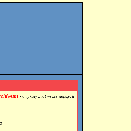
rchiwum
-
artykuły z lat wcześniejszych
a