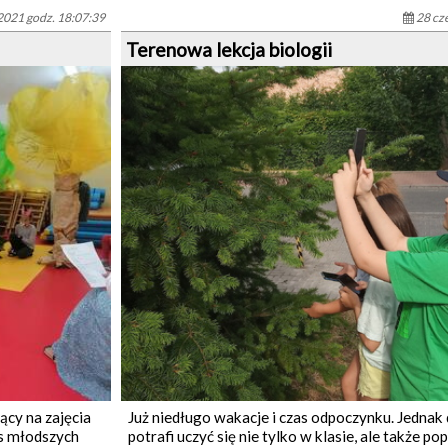
2021 godz. 18:07:39
28 cz
Terenowa lekcja biologii
ący na zajęcia
Już niedługo wakacje i czas odpoczynku. Jednak
as młodszych
potrafi uczyć się nie tylko w klasie, ale także p