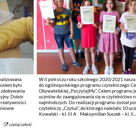
realizowana
W II półroczu roku szkolnego 2020/2021 nasza 
 celem było
do ogólnopolskiego programu czytelniczego Ce
o zdobywania
Obywatelskiej „PoczytajMy”. Celem programu j
ryjny. Dobór
uczniów do zaangażowania się w czytelnictwo n
 kreatywności.
najmłodszych. Do realizacji programu został p
zniowie
czytelniczy „Czytuś”, do którego należało 10 uczn
Kowalski – kl. III A Maksymilian Suszek – kl. II..
czytaj całość