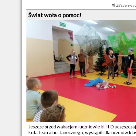
28 czerwca 
Świat woła o pomoc!
Jeszcze przed wakacjami uczniowie kl. II D uczęszczaj
koła teatralno-tanecznego, wystąpili dla uczniów kl