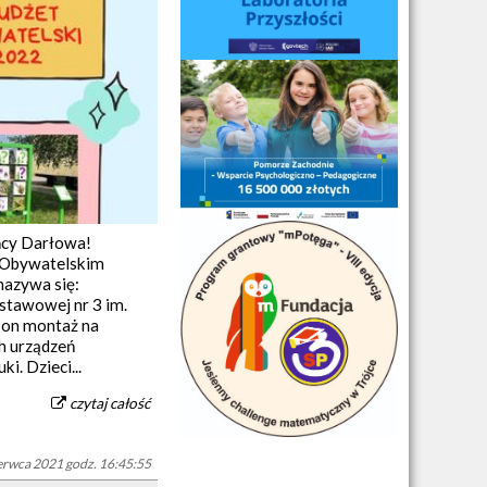
ańcy Darłowa!
e Obywatelskim
nazywa się:
stawowej nr 3 im.
 on montaż na
h urządzeń
i. Dzieci...
czytaj całość
erwca 2021 godz. 16:45:55