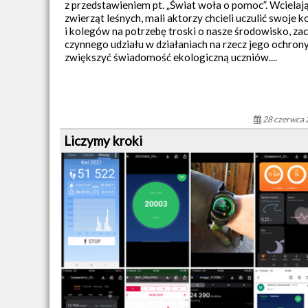
z przedstawieniem pt. „Świat woła o pomoc”. Wcielają
zwierząt leśnych, mali aktorzy chcieli uczulić swoje k
i kolegów na potrzebę troski o nasze środowisko, za
czynnego udziału w działaniach na rzecz jego ochron
zwiększyć świadomość ekologiczną uczniów....
28 czerwca 
Liczymy kroki