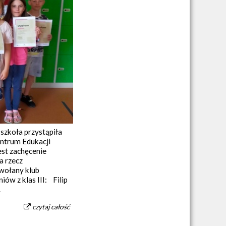
szkoła przystąpiła
ntrum Edukacji
est zachęcenie
a rzecz
owołany klub
iów z klas III: Filip
.
czytaj całość