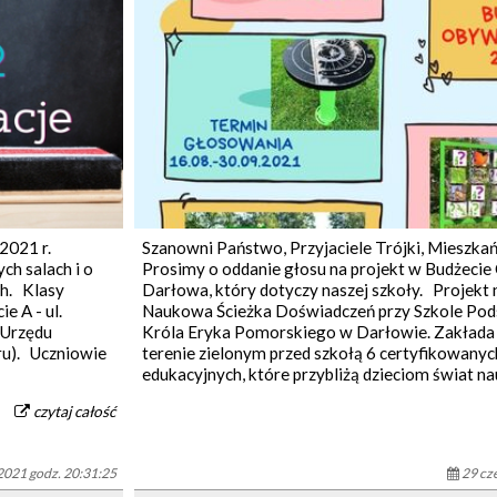
2021 r.
Szanowni Państwo, Przyjaciele Trójki, Mieszk
ch salach i o
Prosimy o oddanie głosu na projekt w Budżeci
h. Klasy
Darłowa, który dotyczy naszej szkoły. Projekt 
 A - ul.
Naukowa Ścieżka Doświadczeń przy Szkole Pod
 Urzędu
Króla Eryka Pomorskiego w Darłowie. Zakłada
oru). Uczniowie
terenie zielonym przed szkołą 6 certyfikowanyc
edukacyjnych, które przybliżą dzieciom świat nauk
czytaj całość
2021 godz. 20:31:25
29 cz