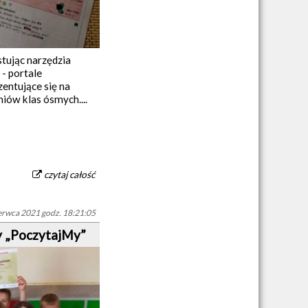
tując narzędzia
- portale
entujące się na
iów klas ósmych....
czytaj całość
erwca 2021 godz. 18:21:05
y „PoczytajMy”