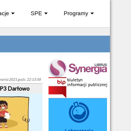
acje
SPE
Programy
+
+
+
erpnia 2021 godz. 22:13:58
SP3 Darłowo