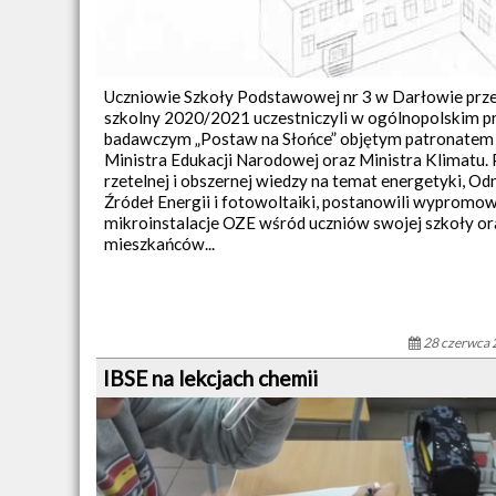
Uczniowie Szkoły Podstawowej nr 3 w Darłowie prze
szkolny 2020/2021 uczestniczyli w ogólnopolskim p
badawczym „Postaw na Słońce” objętym patronate
Ministra Edukacji Narodowej oraz Ministra Klimatu.
rzetelnej i obszernej wiedzy na temat energetyki, O
Źródeł Energii i fotowoltaiki, postanowili wypromo
mikroinstalacje OZE wśród uczniów swojej szkoły or
mieszkańców...
28 czerwca 
IBSE na lekcjach chemii