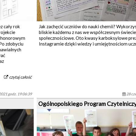
z cały rok
Jak zachęcić uczniów do nauki chemii? Wykorzys
rojekcie
bliskie każdemu z nas we współczesnym świecie 
m honorowym
społecznościowe. Oto kwasy karboksylowe prez
 Po zdobyciu
Instagramie dzięki wiedzy i umiejętnościom uczn
dnawialnych
wać
az
czytaj całość
2021 godz. 19:06:39
28 cz
Ogólnopolskiego Program Czytelnicz