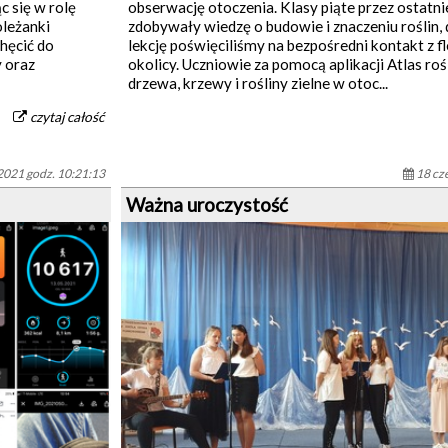
c się w rolę
obserwację otoczenia. Klasy piąte przez ostatni
oleżanki
zdobywały wiedzę o budowie i znaczeniu roślin, 
chęcić do
lekcję poświęciliśmy na bezpośredni kontakt z fl
y oraz
okolicy. Uczniowie za pomocą aplikacji Atlas ro
drzewa, krzewy i rośliny zielne w otoc...
czytaj całość
2021 godz. 10:21:13
18 cz
Ważna uroczystość